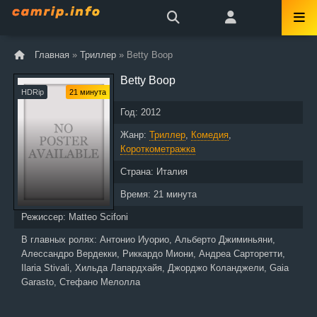
Главная
»
Триллер
» Betty Boop
Betty Boop
HDRip
21 минута
Год:
2012
Жанр:
Триллер
,
Комедия
,
Короткометражка
Страна:
Италия
Время:
21 минута
Режиссер:
Matteo Scifoni
В главных ролях:
Антонио Иуорио, Альберто Джиминьяни,
Алессандро Вердекки, Риккардо Миони, Андреа Сарторетти,
Ilaria Stivali, Хильда Лапардхайя, Джорджо Коланджели, Gaia
Garasto, Стефано Мелолла