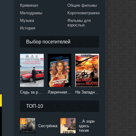
Криминал
Общие фильмы
Мелодрамы
Короткометражки
Музыка
Фильмы для
взрослых
История
Выбор посетителей
Сядь за руль моей машины (2021)
Лакричная пицца (2021)
На Западном фронте без перемен (2022)
ТОП-10
...А зори
Сестрёнка
здесь
тихие