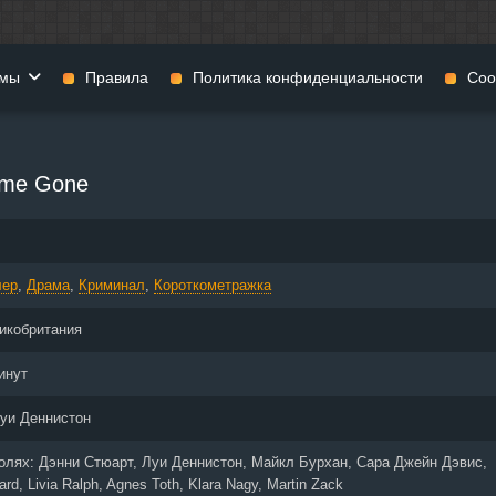
мы
Правила
Политика конфиденциальности
Coo
фильмы
Фэнтези
Мюзиклы
ime Gone
н
Комедии
Приключения
нии
Военные фильмы
Реальное ТВ
нталки
Криминал
Семейные филь
лер
,
Драма
,
Криминал
,
Короткометражка
Мелодрамы
Спорт
фия
Музыка
Детективы
икобритания
и
История
Детские фильмы
тика
Концерты
Ток-шоу
инут
 ужасов
Триллеры
Фильмы для взр
уи Деннистон
 фильмы
Короткометражки
ролях:
Дэнни Стюарт, Луи Деннистон, Майкл Бурхан, Сара Джейн Дэвис,
ard, Livia Ralph, Agnes Toth, Klara Nagy, Martin Zack