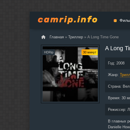
Филь
Главная
»
Триллер
» A Long Time Gone
Мульт
A Long T
Вестер
HDRip
30 минут
Церемо
Год:
2008
Докуме
Жанр:
Драма
Трил
Биогра
Страна:
Вел
Боевик
Фантас
Время:
30 м
Фильмы
Режиссер:
Л
Общие
В главных 
Danielle How