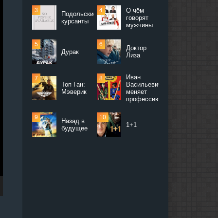
О чём
Подольские
говорят
курсанты
мужчины
Доктор
Дурак
Лиза
Иван
Топ Ган:
Васильевич
Мэверик
меняет
профессию
Назад в
1+1
будущее