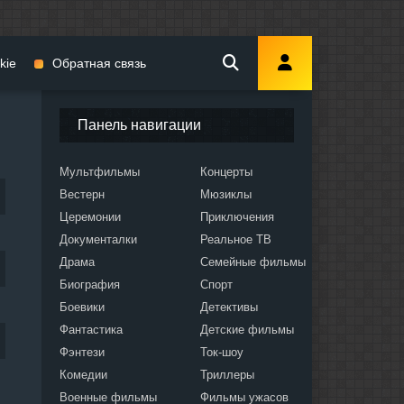
kie
Обратная связь
Панель навигации
Мультфильмы
Концерты
Вестерн
Мюзиклы
мы
Церемонии
Приключения
Документалки
Реальное ТВ
Драма
Семейные фильмы
Биография
Спорт
Боевики
Детективы
ослых
Фантастика
Детские фильмы
Фэнтези
Ток-шоу
Комедии
Триллеры
Военные фильмы
Фильмы ужасов