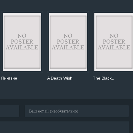
Пингвин
A Death Wish
The Black…