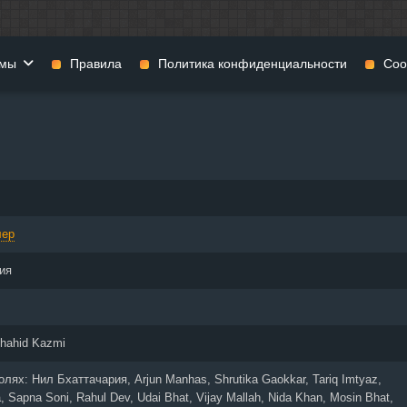
мы
Правила
Политика конфиденциальности
Coo
фильмы
Фэнтези
Мюзиклы
н
Комедии
Приключения
нии
Военные фильмы
Реальное ТВ
нталки
Криминал
Семейные филь
лер
Мелодрамы
Спорт
фия
Музыка
Детективы
ия
и
История
Детские фильмы
тика
Концерты
Ток-шоу
 ужасов
Триллеры
Фильмы для взр
hahid Kazmi
 фильмы
Короткометражки
ролях:
Нил Бхаттачария, Arjun Manhas, Shrutika Gaokkar, Tariq Imtyaz,
, Sapna Soni, Rahul Dev, Udai Bhat, Vijay Mallah, Nida Khan, Mosin Bhat,