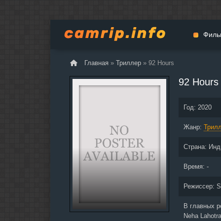
Филь
Главная
»
Триллер
» 92 Hours
Мульт
92 Hours
Вестер
Церемо
Год:
2020
Докуме
Жанр:
Драма
Трил
Биогра
Страна:
Инд
Боевик
Фантас
Время: -
Фильмы
Режиссер:
S
Общие
В главных 
Neha Lahotra