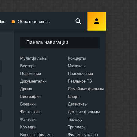
kie
Обратная связь
Панель навигации
Мультфильмы
Концерты
Вестерн
Мюзиклы
мы
Церемонии
Приключения
Документалки
Реальное ТВ
Драма
Семейные фильмы
Биография
Спорт
Боевики
Детективы
ослых
Фантастика
Детские фильмы
Фэнтези
Ток-шоу
Комедии
Триллеры
Военные фильмы
Фильмы ужасов