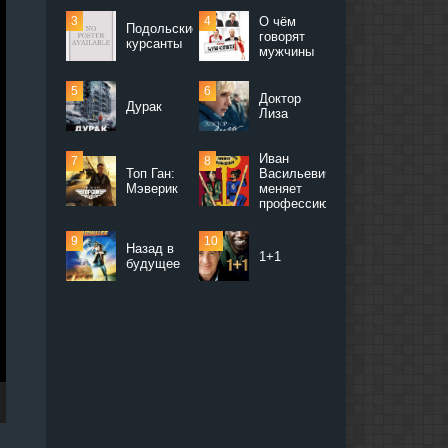
О чём
Подольские
говорят
курсанты
мужчины
Доктор
Дурак
Лиза
Иван
Топ Ган:
Васильевич
Мэверик
меняет
профессию
Назад в
1+1
будущее