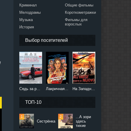
Криминал
Общие фильмы
Мелодрамы
Короткометражки
Музыка
Фильмы для
взрослых
История
Выбор посетителей
d
Сядь за руль моей машины (2021)
Лакричная пицца (2021)
На Западном фронте без перемен (2022)
ТОП-10
...А зори
Сестрёнка
здесь
тихие