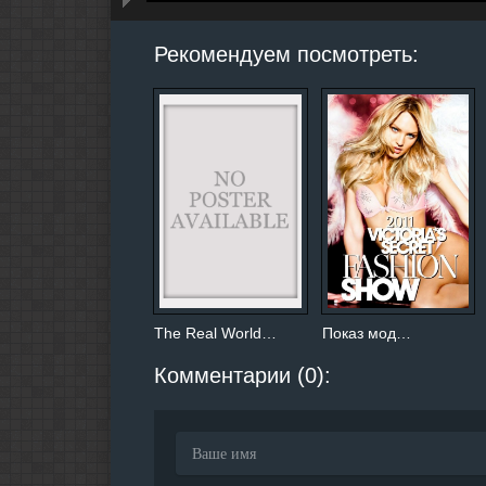
hd2160
hd1440
highres
hd1080
hd720
large
medium
small
tiny
Рекомендуем посмотреть:
The Real World…
Показ мод…
Комментарии (0):