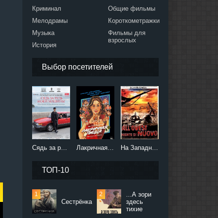
Криминал
Общие фильмы
Мелодрамы
Короткометражки
Музыка
Фильмы для
взрослых
История
Выбор посетителей
,
Сядь за руль моей машины (2021)
Лакричная пицца (2021)
На Западном фронте без перемен (2022)
ТОП-10
...А зори
Сестрёнка
здесь
тихие