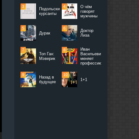
О чём
Подольские
говорят
курсанты
мужчины
Доктор
Дурак
Лиза
Иван
Топ Ган:
Васильевич
Мэверик
меняет
профессию
Назад в
1+1
будущее