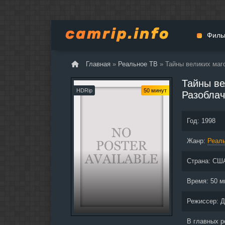
Филь
Главная
»
Реальное ТВ
» Тайны великих маг
Мульт
Тайны ве
Вестер
HDRip
50 минут
Разоблач
Церемо
Докуме
Год:
1998
Драма
Жанр:
Реал
Биогра
Боевик
Страна:
СШ
Фантас
Время:
50 м
Фильмы
Общие
Режиссер:
Д
В главных 