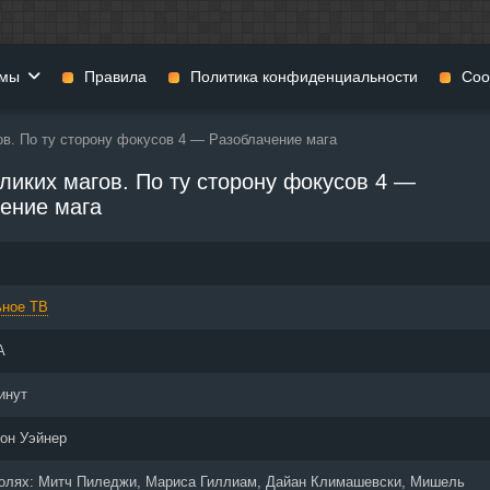
мы
Правила
Политика конфиденциальности
Coo
ов. По ту сторону фокусов 4 — Разоблачение мага
фильмы
Фэнтези
Мюзиклы
ликих магов. По ту сторону фокусов 4 —
н
Комедии
Приключения
ение мага
нии
Военные фильмы
Реальное ТВ
нталки
Криминал
Семейные филь
Мелодрамы
Спорт
ьное ТВ
фия
Музыка
Детективы
и
История
Детские фильмы
А
тика
Концерты
Ток-шоу
инут
 ужасов
Триллеры
Фильмы для взр
 фильмы
Короткометражки
он Уэйнер
ролях:
Митч Пиледжи, Мариса Гиллиам, Дайан Климашевски, Мишель