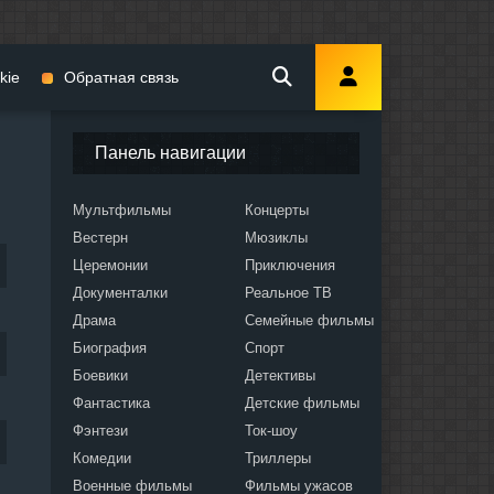
kie
Обратная связь
Панель навигации
Мультфильмы
Концерты
Вестерн
Мюзиклы
мы
Церемонии
Приключения
Документалки
Реальное ТВ
Драма
Семейные фильмы
Биография
Спорт
Боевики
Детективы
ослых
Фантастика
Детские фильмы
Фэнтези
Ток-шоу
Комедии
Триллеры
Военные фильмы
Фильмы ужасов