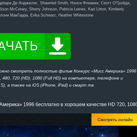
рбара Де Анджелис, Shawntel Smith, Нэнси Флеминг, Скотт О’Грэйди,
ison McCreary, Sherry Johnson, Patricia Leines, Kari Litton, Kimberly
лони МакГарра, Erika Schwarz, Heather Whitestone
можно смотреть полностью фильм Конкурс «Мисс Америка» 1996
 480, 720 (HD), 1080 (Full HD) на компьютере, телефоне и
), а также на iOS (iPhone, iPad) и смарт тв.
Америка» 1996 бесплатно в хорошем качестве HD 720, 108
Смотреть онлайн