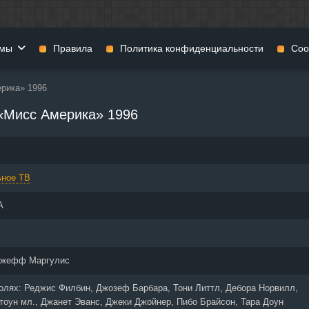
мы
Правила
Политика конфиденциальности
Coo
рика» 1996
фильмы
Фэнтези
Мюзиклы
«Мисс Америка» 1996
н
Комедии
Приключения
нии
Военные фильмы
Реальное ТВ
нталки
Криминал
Семейные филь
ьное ТВ
Мелодрамы
Спорт
фия
Музыка
Детективы
А
и
История
Детские фильмы
тика
Концерты
Ток-шоу
 ужасов
Триллеры
Фильмы для взр
жефф Маргулис
 фильмы
Короткометражки
ролях:
Реджис Филбин, Джозеф Барбара, Тони Литтл, Дебора Норвилл,
тоун мл., Джанет Эванс, Джеки Джойнер, Пибо Брайсон, Тара Доун