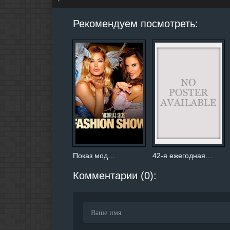
hd2160
hd1440
highres
hd1080
hd720
large
medium
small
tiny
Рекомендуем посмотреть:
Показ мод…
42-я ежегодная…
Комментарии (0):