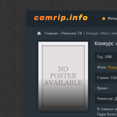
Филь
Главная
»
Реальное ТВ
» Конкурс «Мисс Аме
Мульт
Конкурс 
Вестер
Церемо
Год:
1996
Докуме
Жанр:
Драма
Реал
Биогра
Страна:
СШ
Боевик
Фантас
Время: -
Фильмы
Режиссер:
Д
Общие
В главных 
Гарри Блэкс