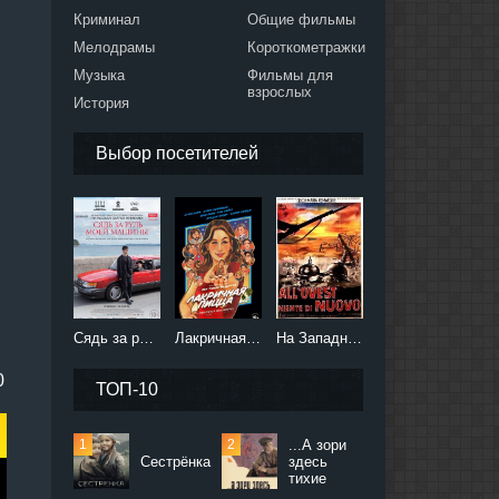
Криминал
Общие фильмы
Мелодрамы
Короткометражки
Музыка
Фильмы для
взрослых
История
Выбор посетителей
Сядь за руль моей машины (2021)
Лакричная пицца (2021)
На Западном фронте без перемен (2022)
0
ТОП-10
...А зори
Сестрёнка
здесь
тихие