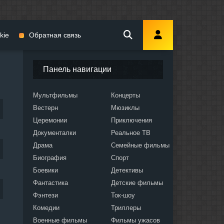
kie
Обратная связь
Панель навигации
Мультфильмы
Концерты
Вестерн
Мюзиклы
мы
Церемонии
Приключения
Документалки
Реальное ТВ
Драма
Семейные фильмы
Биография
Спорт
Боевики
Детективы
ослых
Фантастика
Детские фильмы
Фэнтези
Ток-шоу
Комедии
Триллеры
Военные фильмы
Фильмы ужасов