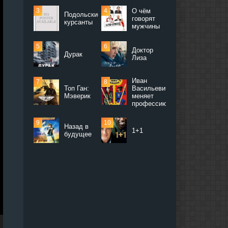
О чём
Подольские
говорят
курсанты
мужчины
Доктор
Дурак
Лиза
Иван
Топ Ган:
Васильевич
Мэверик
меняет
профессию
Назад в
1+1
будущее