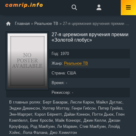
Главная
»
Реальное ТВ
» 27-я церемония вручения премии «Золотой глобус»
27-я церемония вручения премии
«Золотой глобус»
Год:
1970
Жанр:
Реальное ТВ
Страна:
США
Время: -
Режиссер: -
В главных ролях:
Берт Бакарак, Лесли Карон, Майкл Дуглас,
Энджи Дикинсон, Уолтер Мэттау, Генри Гибсон, Питер Грейвз,
Энн-Маргрет, Кэрол Бёрнетт, Дайан Кэннон, Пэтти Дьюк, Глен
Кэмпбелл, Бинг Кросби, Майк Коннорс, Джин Келли, Джоан
Кроуфорд, Род МакКуин, Ли Марвин, Стив МакКуин, Ллойд
Хэйнс, Лола Фалана, Джо Хэмилтон