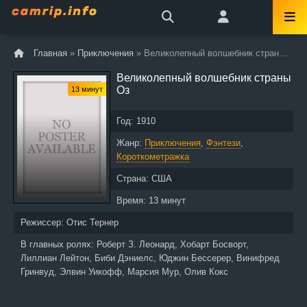
Главная
»
Приключения
» Великолепный волшебник страны Оз
Великолепный волшебник страны
Оз
13 минут
Год:
1910
Жанр:
Приключения
,
Фэнтези
,
Короткометражка
Страна:
США
Время:
13 минут
Режиссер:
Отис Тернер
В главных ролях:
Роберт З. Леонард, Хобарт Босворт,
Лиллиан Лейтон, Биби Дэниелс, Юджин Бессерер, Винифред
Гринвуд, Элвин Уикофф, Марсия Мур, Олив Кокс