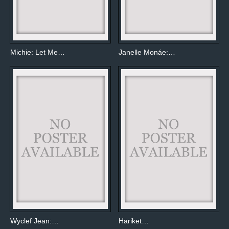
Michie: Let Me…
Janelle Monáe:…
Wyclef Jean:…
Hariket…