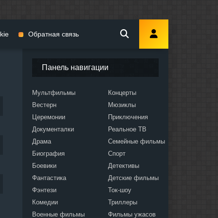
kie
Обратная связь
Панель навигации
Мультфильмы
Концерты
Вестерн
Мюзиклы
мы
Церемонии
Приключения
Документалки
Реальное ТВ
Драма
Семейные фильмы
Биография
Спорт
Боевики
Детективы
ослых
Фантастика
Детские фильмы
Фэнтези
Ток-шоу
Комедии
Триллеры
Военные фильмы
Фильмы ужасов