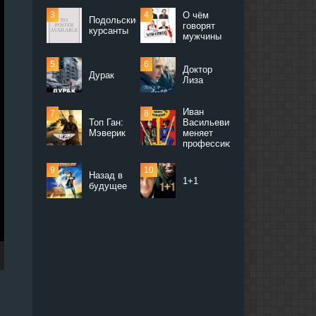
О чём
Подольские
говорят
курсанты
мужчины
Доктор
Дурак
Лиза
Иван
Топ Ган:
Васильевич
Мэверик
меняет
профессию
Назад в
1+1
будущее