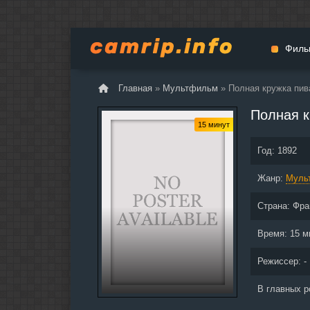
Филь
Главная
»
Мультфильм
» Полная кружка пив
Мульт
Полная к
Вестер
15 минут
Церемо
Год:
1892
Докуме
Жанр:
Драма
Муль
Биогра
Страна:
Фра
Боевик
Фантас
Время:
15 м
Фильмы
Режиссер: -
Общие
В главных р