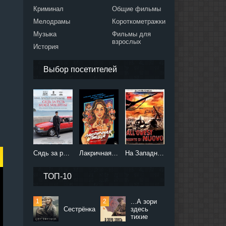
Криминал
Общие фильмы
Мелодрамы
Короткометражки
Музыка
Фильмы для
взрослых
История
Выбор посетителей
Сядь за руль моей машины (2021)
Лакричная пицца (2021)
На Западном фронте без перемен (2022)
ТОП-10
...А зори
Сестрёнка
здесь
тихие