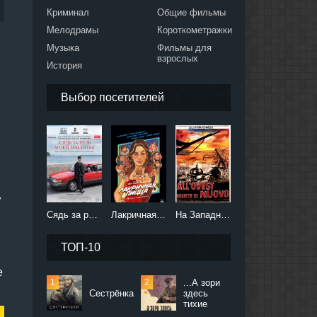
Криминал
Общие фильмы
Мелодрамы
Короткометражки
Музыка
Фильмы для
взрослых
История
Выбор посетителей
,
Сядь за руль моей машины (2021)
Лакричная пицца (2021)
На Западном фронте без перемен (2022)
ТОП-10
е
...А зори
Сестрёнка
здесь
тихие