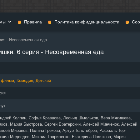
мы
Правила
Политика конфиденциальности
Coo
рия - Несовременная еда
фильмы
Фэнтези
Мюзиклы
шки: 6 серия - Несовременная еда
н
Комедии
Приключения
нии
Военные фильмы
Реальное ТВ
нталки
Криминал
Семейные филь
тфильм
,
Комедия
,
Детский
Мелодрамы
Спорт
фия
Музыка
Детективы
сия
и
История
Детские фильмы
тика
Концерты
Ток-шоу
нут
 ужасов
Триллеры
Фильмы для взр
ндрей Колпин, Софья Кравцова, Леонид Шмельков, Вера Мякишева,
 фильмы
Короткометражки
ков, Мария Быстрова, Сергей Братерский, Алексей Минченок, Алексей
ексей Миронов, Полина Грекова, Артур Толстобров, Рафаэль Тер-
хаил Медведев, Михаил Гавриленко, Екатерина Полякова, Мария