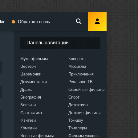
kie
Обратная связь
Панель навигации
Мультфильмы
Концерты
Вестерн
Мюзиклы
мы
Церемонии
Приключения
Документалки
Реальное ТВ
Драма
Семейные фильмы
Биография
Спорт
Боевики
Детективы
ослых
Фантастика
Детские фильмы
Фэнтези
Ток-шоу
Комедии
Триллеры
Военные фильмы
Фильмы ужасов