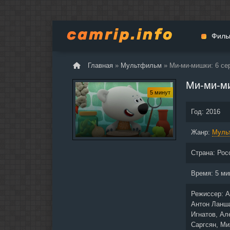
Филь
Главная
»
Мультфильм
» Ми-ми-мишки: 6 се
Мульт
Ми-ми-ми
Вестер
5 минут
Церемо
Год:
2016
Докуме
Жанр:
Драма
Муль
Биогра
Страна:
Рос
Боевик
Фантас
Время:
5 ми
Фильмы
Режиссер:
А
Общие
Антон Ланша
Игнатов, Ал
Саргсян, Ми