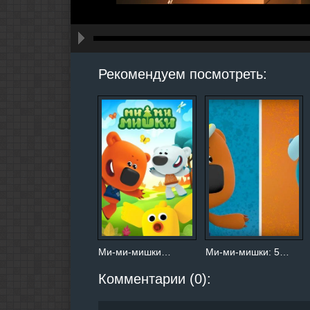
hd2160
hd1440
highres
hd1080
hd720
large
medium
small
tiny
Рекомендуем посмотреть:
Ми-ми-мишки…
Ми-ми-мишки: 5…
Комментарии (0):