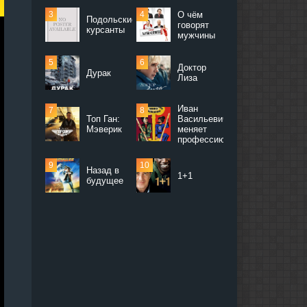
О чём
Подольские
говорят
курсанты
мужчины
Доктор
Дурак
Лиза
Иван
Топ Ган:
Васильевич
Мэверик
меняет
профессию
Назад в
1+1
будущее