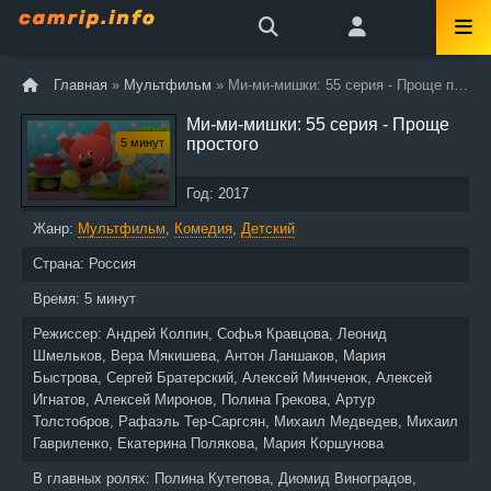
Главная
»
Мультфильм
» Ми-ми-мишки: 55 серия - Проще простого
Ми-ми-мишки: 55 серия - Проще
простого
5 минут
Год:
2017
Жанр:
Мультфильм
,
Комедия
,
Детский
Страна:
Россия
Время:
5 минут
Режиссер:
Андрей Колпин, Софья Кравцова, Леонид
Шмельков, Вера Мякишева, Антон Ланшаков, Мария
Быстрова, Сергей Братерский, Алексей Минченок, Алексей
Игнатов, Алексей Миронов, Полина Грекова, Артур
Толстобров, Рафаэль Тер-Саргсян, Михаил Медведев, Михаил
Гавриленко, Екатерина Полякова, Мария Коршунова
В главных ролях:
Полина Кутепова, Диомид Виноградов,