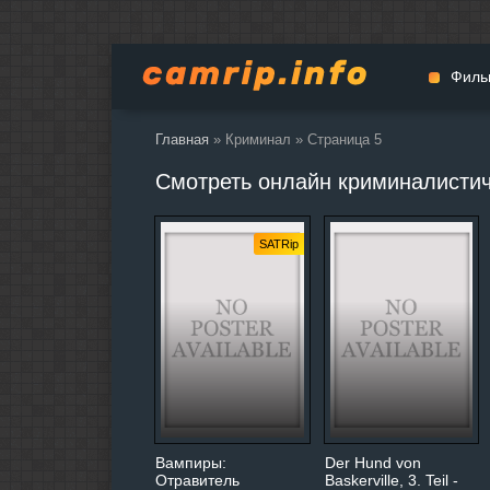
Филь
Главная
» Криминал » Страница 5
Мульт
Смотреть онлайн криминалисти
Вестер
Церемо
SATRip
Докуме
Драма
Биогра
Боевик
Фантас
Фильмы
Общие
Вампиры:
Der Hund von
Отравитель
Baskerville, 3. Teil -