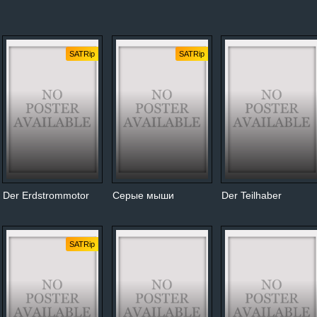
SATRip
SATRip
Der Erdstrommotor
Серые мыши
Der Teilhaber
SATRip