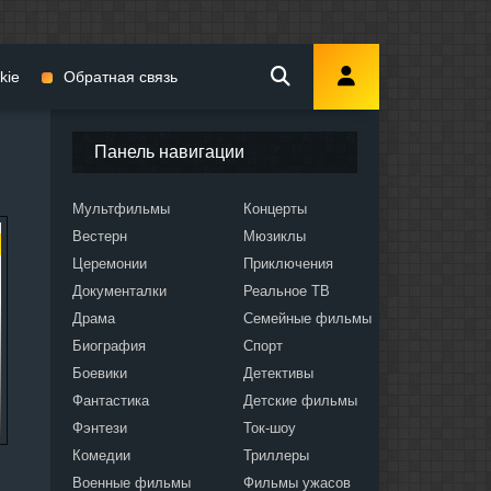
kie
Обратная связь
Панель навигации
Мультфильмы
Концерты
Вестерн
Мюзиклы
мы
Церемонии
Приключения
Документалки
Реальное ТВ
Драма
Семейные фильмы
Биография
Спорт
Боевики
Детективы
ослых
Фантастика
Детские фильмы
Фэнтези
Ток-шоу
Комедии
Триллеры
Военные фильмы
Фильмы ужасов