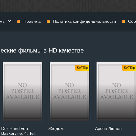
мы
Правила
Политика конфиденциальности
Coo
фильмы
Фэнтези
Мюзиклы
ческие фильмы в HD качестве
н
Комедии
Приключения
нии
Военные фильмы
Реальное ТВ
SATRip
SATRip
нталки
Криминал
Семейные филь
Мелодрамы
Спорт
фия
Музыка
Детективы
и
История
Детские фильмы
тика
Концерты
Ток-шоу
 ужасов
Триллеры
Фильмы для взр
 фильмы
Короткометражки
Der Hund von
Жюдекс
Арсен Люпен
Baskerville, 4. Teil