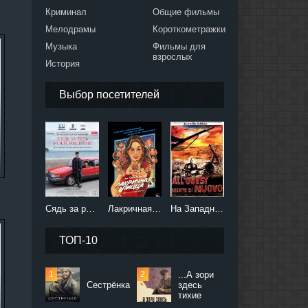
Криминал
Общие фильмы
Мелодрамы
Короткометражки
Музыка
Фильмы для
взрослых
История
Выбор посетителей
Сядь за руль моей машины (2021)
Лакричная пицца (2021)
На Западном фронте без перемен (2022)
ТОП-10
...А зори
Сестрёнка
здесь
тихие