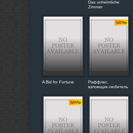
Das unheimliche
Zimmer
SATRip
A Bid for Fortune
Раффлес,
взломщик-любитель
SATRip