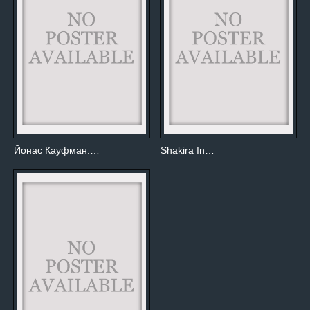
Йонас Кауфман:…
Shakira In…