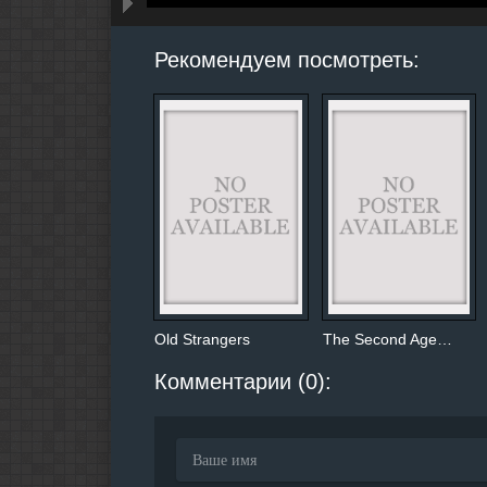
hd2160
hd1440
highres
hd1080
hd720
large
medium
small
tiny
Рекомендуем посмотреть:
Old Strangers
The Second Age…
Комментарии (0):