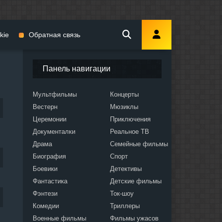
kie
Обратная связь
Панель навигации
Мультфильмы
Концерты
Вестерн
Мюзиклы
мы
Церемонии
Приключения
Документалки
Реальное ТВ
Драма
Семейные фильмы
Биография
Спорт
Боевики
Детективы
ослых
Фантастика
Детские фильмы
Фэнтези
Ток-шоу
Комедии
Триллеры
Военные фильмы
Фильмы ужасов