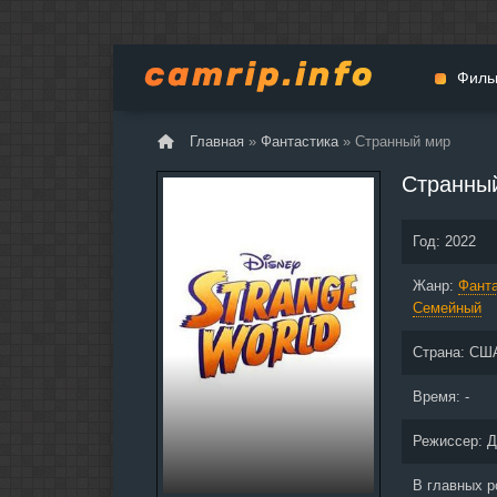
Филь
Главная
»
Фантастика
» Странный мир
Мульт
Странны
Вестер
Церемо
Год:
2022
Докуме
Жанр:
Драма
Фанта
Семейный
Биогра
Боевик
Страна:
СШ
Фантас
Время: -
Фильмы
Общие
Режиссер:
Д
В главных 