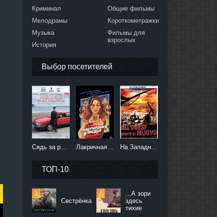
Криминал
Общие фильмы
Мелодрамы
Короткометражки
Музыка
Фильмы для
взрослых
История
Выбор посетителей
Сядь за руль моей машины (2021)
Лакричная пицца (2021)
На Западном фронте без перемен (2022)
ТОП-10
...А зори
Сестрёнка
здесь
тихие