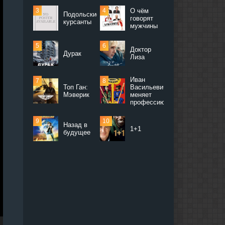
О чём
Подольские
говорят
курсанты
мужчины
Доктор
Дурак
Лиза
Иван
Топ Ган:
Васильевич
Мэверик
меняет
профессию
Назад в
1+1
будущее