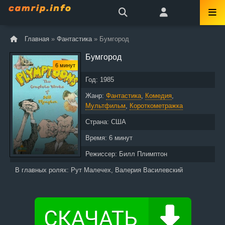
Главная
»
Фантастика
» Бумгород
Бумгород
6 минут
Год:
1985
Жанр:
Фантастика
,
Комедия
,
Мультфильм
,
Короткометражка
Страна:
США
Время:
6 минут
Режиссер:
Билл Плимптон
В главных ролях:
Рут Малечех, Валерия Василевский