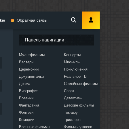
kie
Обратная связь
Панель навигации
Мультфильмы
Концерты
Вестерн
Мюзиклы
мы
Церемонии
Приключения
Документалки
Реальное ТВ
Драма
Семейные фильмы
Биография
Спорт
Боевики
Детективы
ослых
Фантастика
Детские фильмы
Фэнтези
Ток-шоу
Комедии
Триллеры
Военные фильмы
Фильмы ужасов