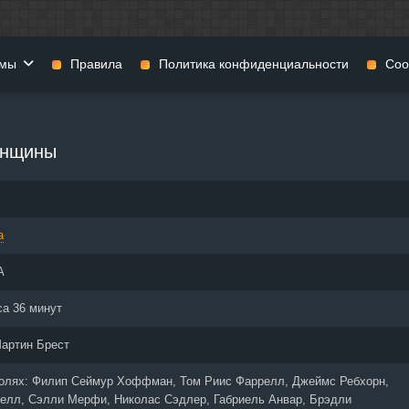
мы
Правила
Политика конфиденциальности
Coo
фильмы
Фэнтези
Мюзиклы
енщины
н
Комедии
Приключения
нии
Военные фильмы
Реальное ТВ
нталки
Криминал
Семейные филь
а
Мелодрамы
Спорт
фия
Музыка
Детективы
А
и
История
Детские фильмы
тика
Концерты
Ток-шоу
са 36 минут
 ужасов
Триллеры
Фильмы для взр
артин Брест
 фильмы
Короткометражки
ролях:
Филип Сеймур Хоффман, Том Риис Фаррелл, Джеймс Ребхорн,
елл, Сэлли Мерфи, Николас Сэдлер, Габриель Анвар, Брэдли