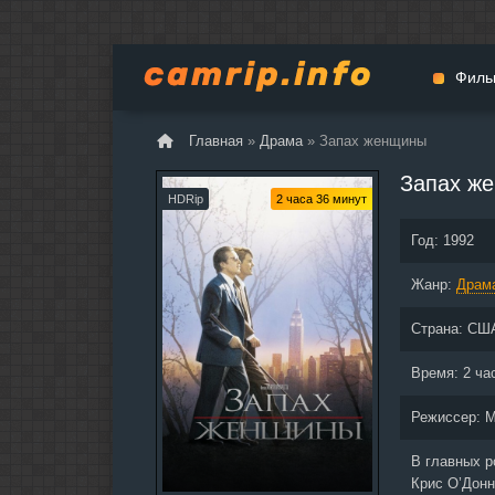
Филь
Главная
»
Драма
» Запах женщины
Мульт
Запах ж
Вестер
HDRip
2 часа 36 минут
Церемо
Год:
1992
Докуме
Жанр:
Драма
Драм
Биогра
Страна:
СШ
Боевик
Фантас
Время:
2 ча
Фильмы
Режиссер:
М
Общие
В главных 
Крис О’Донн