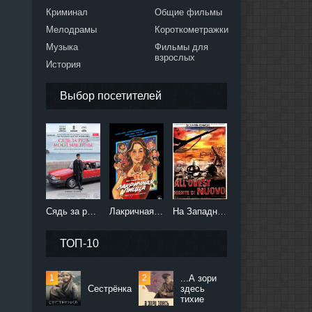
Криминал
Общие фильмы
Мелодрамы
Короткометражки
Музыка
Фильмы для
взрослых
История
Выбор посетителей
Сядь за руль моей машины (2021)
Лакричная пицца (2021)
На Западном фронте без перемен (2022)
ТОП-10
...А зори
Сестрёнка
здесь
тихие