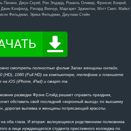
ь Пачино, Джун Скуиб, Рон Элдард, Рошель Оливер, Фрэнсис Конрой,
 Джин Кэнфилд, Ричард Венчур, Маргарет Эджинтон, Мэтт Смит, Майкл
лисон Фельдман, Эрика Фельдман, Джулиан Стейн
можно смотреть полностью фильм Запах женщины онлайн,
20 (HD), 1080 (Full HD) на компьютере, телефоне и планшете
 на iOS (iPhone, iPad) и смарт тв.
лковник разведки Фрэнк Слэйд решает справить праздник,
хочет обставить свой последний «коронный выход» по высшему
ин, дорогая выпивка и женщины потрясающей красоты.
 на оба глаза. И вторая: волнующиеся родственники полковника
ого в лице нуждающегося студента престижного колледжа по