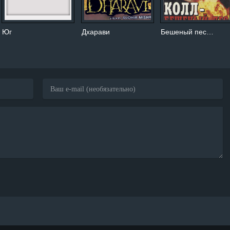
Юг
Дхарави
Бешеный пес…