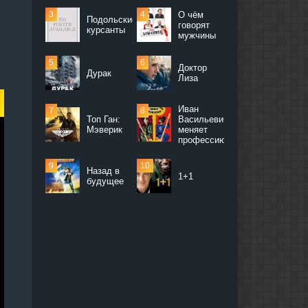
О чём
Подольские
говорят
курсанты
мужчины
Доктор
Дурак
Лиза
Иван
Топ Ган:
Васильевич
Мэверик
меняет
профессию
Назад в
1+1
будущее