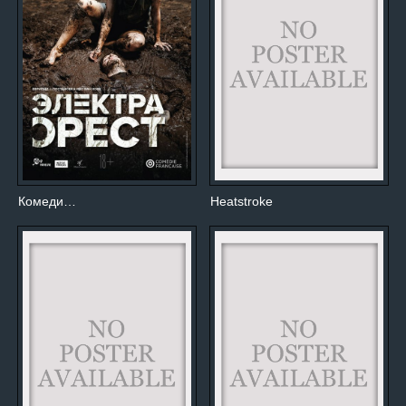
Комеди…
Heatstroke