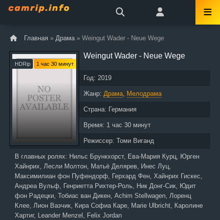
Главная
»
Драма
» Weingut Wader - Neue Wege
Weingut Wader - Neue Wege
HDRip
1 час 30 минут
Год:
2019
Жанр:
Драма
,
Мелодрама
Страна:
Германия
Время:
1 час 30 минут
Режиссер:
Томи Виганд
В главных ролях:
Нильс Брункхорст, Ева-Мария Курц, Юрген
Хайнрих, Лесли Молтон, Матьё Делярев, Инес Луц,
Максимилиан фон Пуфендорф, Герхард Фен, Хайнрих Гискес,
Андреа Вульф, Генриетта Рихтер-Роль, Ник Донг-Сик, Юдит
фон Радецки, Тобиас ван Дикен, Achim Stellwagen, Лоренц
Клее, Лион Вазчик, Кира Софиа Каре, Marie Ulbricht, Каролине
Хартиг, Leander Menzel, Felix Jordan