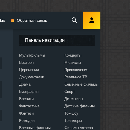
kie
Обратная связь
Панель навигации
Мультфильмы
Концерты
Вестерн
Мюзиклы
мы
Церемонии
Приключения
Документалки
Реальное ТВ
Драма
Семейные фильмы
Биография
Спорт
Боевики
Детективы
ослых
Фантастика
Детские фильмы
Фэнтези
Ток-шоу
Комедии
Триллеры
Военные фильмы
Фильмы ужасов