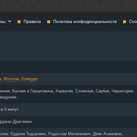
мы
Правила
Политика конфиденциальности
Coo
фильмы
Фэнтези
Мюзиклы
н
Комедии
Приключения
нии
Военные фильмы
Реальное ТВ
нталки
Криминал
Семейные филь
а
,
Фэнтези
,
Комедия
Мелодрамы
Спорт
фия
Музыка
Детективы
мания, Босния и Герцеговина, Хорватия, Словения, Сербия, Черногория,
и
История
Детские фильмы
акедония
тика
Концерты
Ток-шоу
са 0 минут
 ужасов
Триллеры
Фильмы для взр
 фильмы
Короткометражки
рджан Драгоевич
ролях:
Срджан Тодорович, Радослав Миленкович, Деян Ачимович,