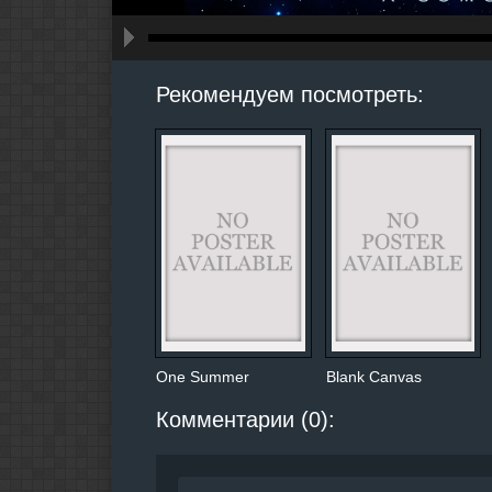
hd2160
hd1440
highres
hd1080
hd720
large
medium
small
tiny
Рекомендуем посмотреть:
One Summer
Blank Canvas
Комментарии (0):