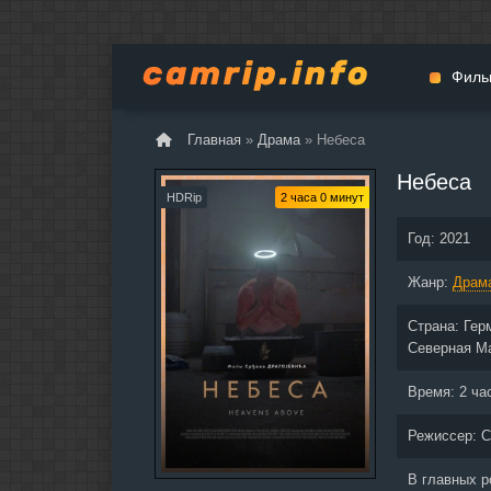
Филь
Главная
»
Драма
» Небеса
Мульт
Небеса
Вестер
HDRip
2 часа 0 минут
Церемо
Год:
2021
Докуме
Жанр:
Драма
Драм
Биогра
Страна:
Гер
Боевик
Северная М
Фантас
Время:
2 ча
Фильмы
Общие
Режиссер:
С
В главных 