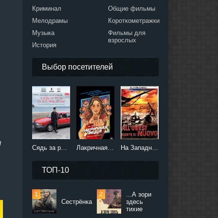
Криминал
Общие фильмы
Мелодрамы
Короткометражки
Музыка
Фильмы для
взрослых
История
Выбор посетителей
d
Сядь за руль моей машины (2021)
Лакричная пицца (2021)
На Западном фронте без перемен (2022)
ТОП-10
...А зори
Сестрёнка
здесь
тихие