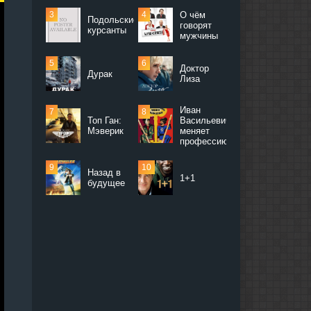
О чём
Подольские
говорят
курсанты
мужчины
Доктор
Дурак
Лиза
Иван
Топ Ган:
Васильевич
Мэверик
меняет
профессию
Назад в
1+1
будущее