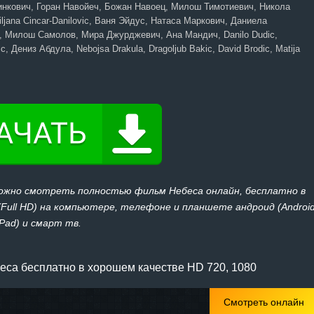
нкович, Горан Навойеч, Божан Навоец, Милош Тимотиевич, Никола
iljana Cincar-Danilovic, Ваня Эйдус, Натаса Маркович, Даниела
 Милош Самолов, Мира Джурджевич, Ана Мандич, Danilo Dudic,
ic, Дениз Абдула, Nebojsa Drakula, Dragoljub Bakic, David Brodic, Matija
можно смотреть полностью фильм Небеса онлайн, бесплатно в
 (Full HD) на компьютере, телефоне и планшете андроид (Androi
iPad) и смарт тв.
са бесплатно в хорошем качестве HD 720, 1080
Смотреть онлайн