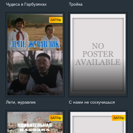
Чудеса в Гарбузянах
Тройка
SATRip
Лети, журавлик
С нами не соскучишься
SATRip
SATRip