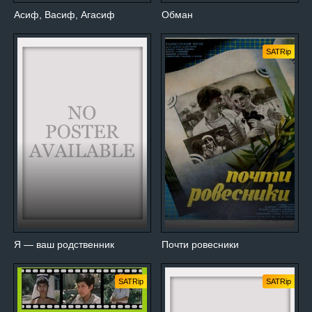
Асиф, Васиф, Агасиф
Обман
SATRip
Я — ваш родственник
Почти ровесники
SATRip
SATRip