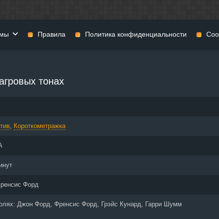
мы
Правила
Политика конфиденциальности
Coo
фильмы
Фэнтези
Мюзиклы
агровых тонах
н
Комедии
Приключения
нии
Военные фильмы
Реальное ТВ
нталки
Криминал
Семейные филь
тив
,
Короткометражка
Мелодрамы
Спорт
фия
Музыка
Детективы
А
и
История
Детские фильмы
тика
Концерты
Ток-шоу
инут
 ужасов
Триллеры
Фильмы для взр
ренсис Форд
 фильмы
Короткометражки
ролях:
Джон Форд, Френсис Форд, Грэйс Кунард, Гарри Шумм