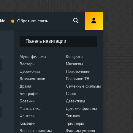
kie
Обратная связь
Панель навигации
Мультфильмы
Концерты
Вестерн
Мюзиклы
мы
Церемонии
Приключения
Документалки
Реальное ТВ
Драма
Семейные фильмы
Биография
Спорт
Боевики
Детективы
ослых
Фантастика
Детские фильмы
Фэнтези
Ток-шоу
Комедии
Триллеры
Военные фильмы
Фильмы ужасов