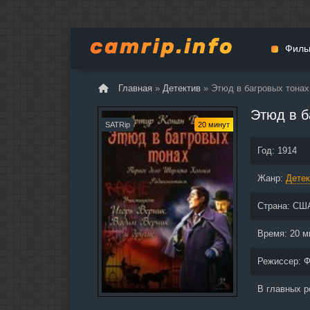
Филь
Главная
»
Детектив
» Этюд в багровых тонах
Мульт
Этюд в б
Вестер
SATRip
20 минут
Церемо
Год:
1914
Докуме
Жанр:
Драма
Детек
Биогра
Страна:
СШ
Боевик
Фантас
Время:
20 м
Фильмы
Режиссер:
Ф
Общие
В главных 