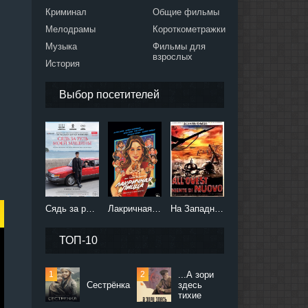
Криминал
Общие фильмы
Мелодрамы
Короткометражки
Музыка
Фильмы для
взрослых
История
Выбор посетителей
Сядь за руль моей машины (2021)
Лакричная пицца (2021)
На Западном фронте без перемен (2022)
ТОП-10
...А зори
Сестрёнка
здесь
тихие