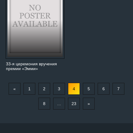
33-я церемония вручения
премии «Эмми»
«
1
2
3
4
5
6
7
8
…
23
»