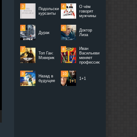
О чём
Подольские
говорят
курсанты
мужчины
Доктор
Дурак
Лиза
Иван
Топ Ган:
Васильевич
Мэверик
меняет
профессию
Назад в
1+1
будущее