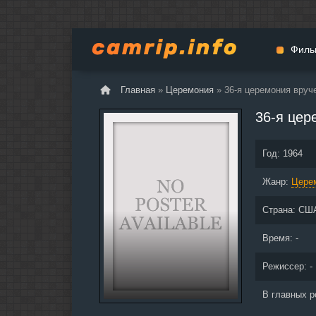
Филь
Главная
»
Церемония
» 36-я церемония вруч
Мульт
36-я цер
Вестер
Церемо
Год:
1964
Докуме
Жанр:
Драма
Цере
Биогра
Страна:
СШ
Боевик
Фантас
Время: -
Фильмы
Режиссер: -
Общие
В главных р