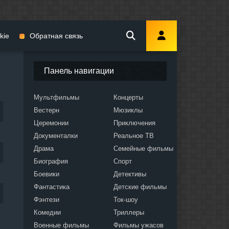
kie
Обратная связь
Панель навигации
Мультфильмы
Концерты
Вестерн
Мюзиклы
мы
Церемонии
Приключения
Документалки
Реальное ТВ
Драма
Семейные фильмы
Биография
Спорт
Боевики
Детективы
ослых
Фантастика
Детские фильмы
Фэнтези
Ток-шоу
Комедии
Триллеры
Военные фильмы
Фильмы ужасов