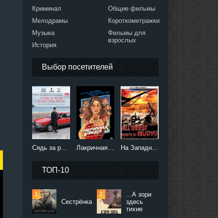
Криминал
Общие фильмы
Мелодрамы
Короткометражки
Музыка
Фильмы для
взрослых
История
Выбор посетителей
Сядь за руль моей машины (2021)
Лакричная пицца (2021)
На Западном фронте без перемен (2022)
ТОП-10
...А зори
Сестрёнка
здесь
тихие