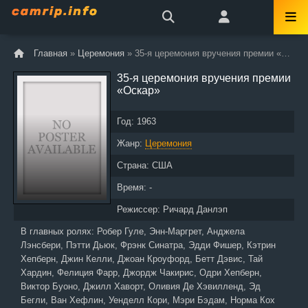
Главная
»
Церемония
» 35-я церемония вручения премии «Оскар»
35-я церемония вручения премии
«Оскар»
Год:
1963
Жанр:
Церемония
Страна:
США
Время: -
Режиссер:
Ричард Данлэп
В главных ролях:
Робер Гуле, Энн-Маргрет, Анджела
Лэнсбери, Пэтти Дьюк, Фрэнк Синатра, Эдди Фишер, Кэтрин
Хепберн, Джин Келли, Джоан Кроуфорд, Бетт Дэвис, Тай
Хардин, Фелиция Фарр, Джордж Чакирис, Одри Хепберн,
Виктор Буоно, Джилл Хаворт, Оливия Де Хэвилленд, Эд
Бегли, Ван Хефлин, Уенделл Кори, Мэри Бэдам, Норма Кох