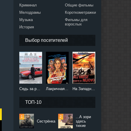
Криминал
Общие фильмы
Мелодрамы
Короткометражки
Музыка
Фильмы для
взрослых
История
Выбор посетителей
Сядь за руль моей машины (2021)
Лакричная пицца (2021)
На Западном фронте без перемен (2022)
ТОП-10
...А зори
Сестрёнка
здесь
тихие