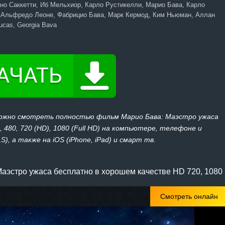
но Саккетти, Иб Мельхиор, Карло Рустикелли, Марио Бава, Карло
 Альфредо Леоне, Фабрицио Бава, Марк Кермод, Ким Ньюман, Аллан
ucas, Georgia Bava
можно смотреть полностью фильм Марио Бава: Маэстро ужаса
 480, 720 (HD), 1080 (Full HD) на компьютере, телефоне и
), а также на iOS (iPhone, iPad) и смарт тв.
аэстро ужаса бесплатно в хорошем качестве HD 720, 1080
Смотреть онлайн