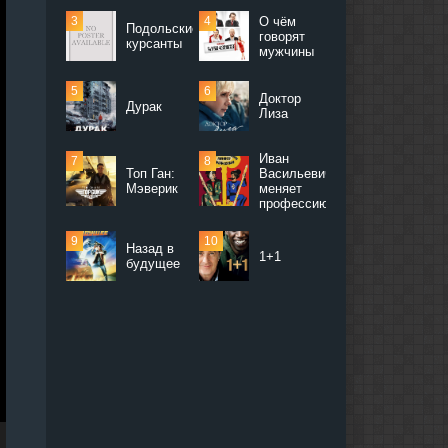
О чём
Подольские
говорят
курсанты
мужчины
Доктор
Дурак
Лиза
Иван
Топ Ган:
Васильевич
Мэверик
меняет
профессию
Назад в
1+1
будущее