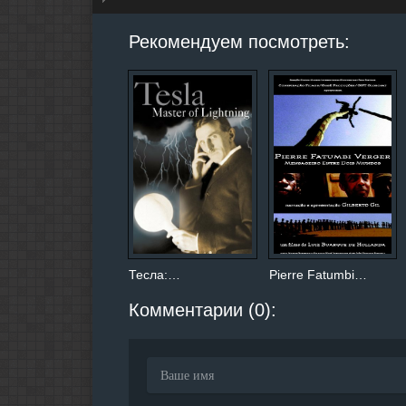
hd2160
hd1440
highres
hd1080
hd720
large
medium
small
tiny
Рекомендуем посмотреть:
Тесла:…
Pierre Fatumbi…
Комментарии (0):