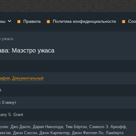
мы
Правила
Политика конфиденциальности
Coo
о ужаса
фильмы
Фэнтези
Мюзиклы
ва: Маэстро ужаса
н
Комедии
Приключения
нии
Военные фильмы
Реальное ТВ
нталки
Криминал
Семейные филь
рафия
,
Документальный
Мелодрамы
Спорт
фия
Музыка
Детективы
А
и
История
Детские фильмы
тика
Концерты
Ток-шоу
с 0 минут
 ужасов
Триллеры
Фильмы для взр
arry S. Grant
 фильмы
Короткометражки
ролях:
Джо Данте, Дария Николоди, Тим Бёртон, Сэмюэл З. Аркофф,
ингэм, Джон Сэксон, Джон Карпентер, Джон Филлип Ло, Ламберто