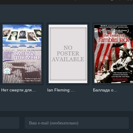
Нет смерти для…
Ian Fleming:…
Баллада о…