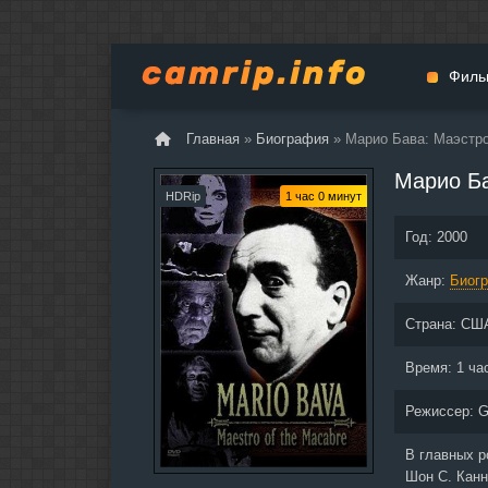
Филь
Главная
»
Биография
» Марио Бава: Маэстр
Мульт
Марио Ба
Вестер
HDRip
1 час 0 минут
Церемо
Год:
2000
Докуме
Жанр:
Драма
Биог
Биогра
Страна:
СШ
Боевик
Фантас
Время:
1 ча
Фильмы
Режиссер:
G
Общие
В главных 
Шон С. Канн