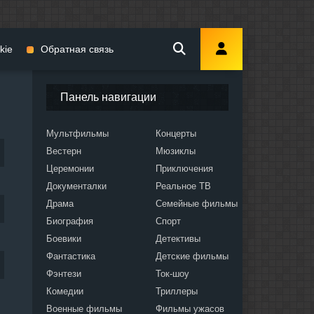
kie
Обратная связь
Панель навигации
Мультфильмы
Концерты
Вестерн
Мюзиклы
мы
Церемонии
Приключения
Документалки
Реальное ТВ
Драма
Семейные фильмы
Биография
Спорт
Боевики
Детективы
ослых
Фантастика
Детские фильмы
Фэнтези
Ток-шоу
Комедии
Триллеры
Военные фильмы
Фильмы ужасов