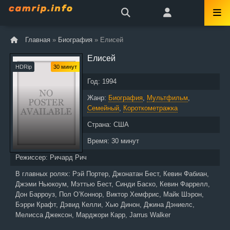
Главная
»
Биография
» Елисей
Елисей
HDRip
30 минут
Год:
1994
Жанр:
Биография
,
Мультфильм
,
Семейный
,
Короткометражка
Страна:
США
Время:
30 минут
Режиссер:
Ричард Рич
В главных ролях:
Рэй Портер, Джонатан Бест, Кевин Фабиан,
Джэми Ньюкоум, Мэттью Бест, Синди Баско, Кевин Фаррелл,
Дон Барроуз, Пол О’Коннор, Виктор Хемфрис, Майк Шэрон,
Бэрри Крафт, Дэвид Келли, Хью Динон, Джина Дэниелс,
Мелисса Джексон, Марджори Карр, Jarrus Walker