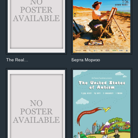
The Real…
Берта Моризо